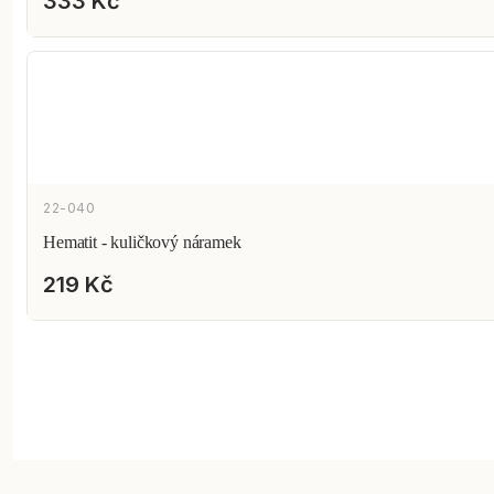
333 Kč
22-040
Hematit - kuličkový náramek
219 Kč