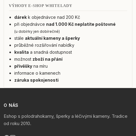
VÝHODY E-SHOP WHITELADY
dárek
k objednávce nad 200 Kč
při objednávce
nad 1.000 Kč neplatíte poštovné
(u dobírky jen dobírečné)
stále
aktuální kameny a šperky
průběžné rozšiřování nabídky
kvalita
a snadná dostupnost
možnost
zboží na přání
přívěšky
na míru
informace o kamenech
záruka spokojenosti
O NÁS
Eshop s polodrahokamy, šperky a léčivými kameny. Tradice
od roku 2010.