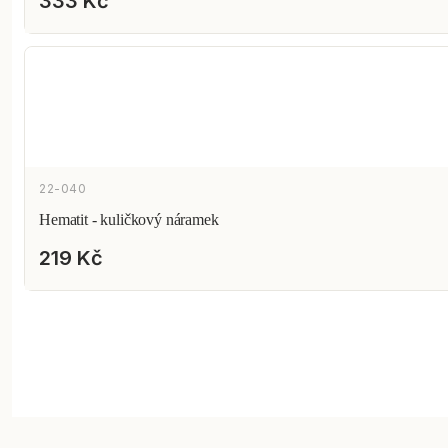
333 Kč
22-040
Hematit - kuličkový náramek
219 Kč