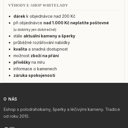
VÝHODY E-SHOP WHITELADY
dárek
k objednávce nad 200 Kč
při objednávce
nad 1.000 Kč neplatíte poštovné
(u dobírky jen dobírečné)
stále
aktuální kameny a šperky
průběžné rozšiřování nabídky
kvalita
a snadná dostupnost
možnost
zboží na přání
přívěšky
na míru
informace o kamenech
záruka spokojenosti
O NÁS
Eshop s polodrahokamy, šperky a léčivými kameny. Tradice
od roku 2010.