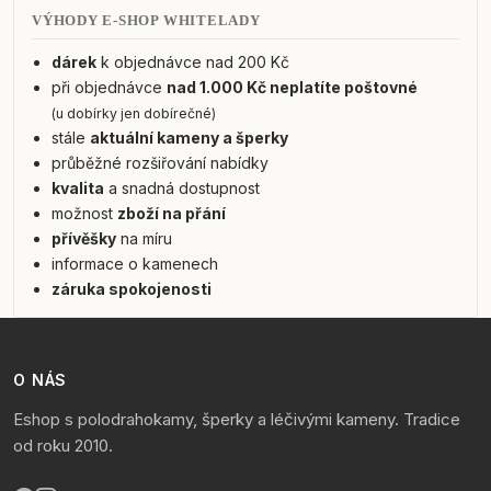
VÝHODY E-SHOP WHITELADY
dárek
k objednávce nad 200 Kč
při objednávce
nad 1.000 Kč neplatíte poštovné
(u dobírky jen dobírečné)
stále
aktuální kameny a šperky
průběžné rozšiřování nabídky
kvalita
a snadná dostupnost
možnost
zboží na přání
přívěšky
na míru
informace o kamenech
záruka spokojenosti
O NÁS
Eshop s polodrahokamy, šperky a léčivými kameny. Tradice
od roku 2010.