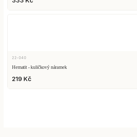
333 Kč
22-040
Hematit - kuličkový náramek
219 Kč