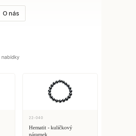
O nás
í nabídky
22-040
Hematit - kuličkový
náramek