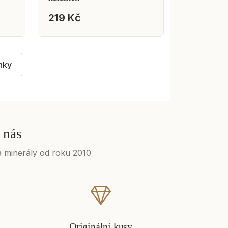
219 Kč
nky
 nás
 minerály od roku 2010
Originální kusy