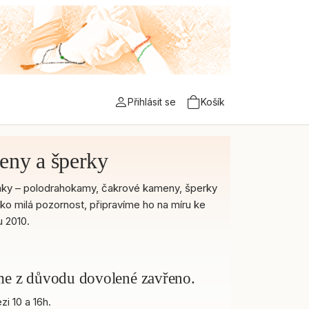
Přihlásit se
Košík
eny a šperky
 účinky – polodrahokamy, čakrové kameny, šperky
ako milá pozornost, připravíme ho na míru ke
 2010.
áme z důvodu dovolené zavřeno.
i 10 a 16h.