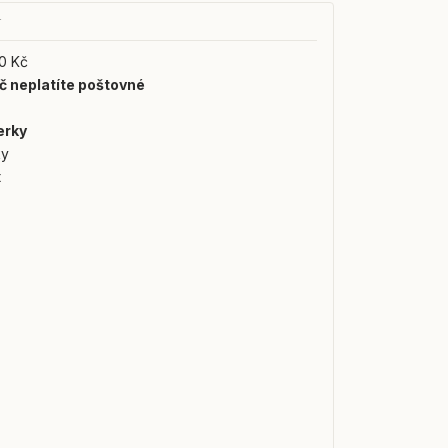
Y
0 Kč
č neplatíte poštovné
erky
ky
t