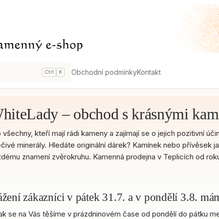
Obchodní podmínky
Kontakt
Ctrl
K
hiteLady – obchod s krásnými kam
 všechny, kteří mají rádi kameny a zajímají se o jejich pozitivní
éčivé minerály. Hledáte originální dárek? Kamínek nebo přívěsek j
dému znamení zvěrokruhu. Kamenná prodejna v Teplicích od roku
žení zákazníci v pátek 31.7. a v pondělí 3.8. m
ak se na Vás těšíme v prázdninovém čase od pondělí do pátku mez