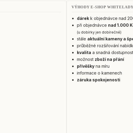
VÝHODY E-SHOP WHITELAD
dárek
k objednávce nad 20
při objednávce
nad 1.000 K
(u dobírky jen dobírečné)
stále
aktuální kameny a šp
průběžné rozšiřování nabíd
kvalita
a snadná dostupnos
možnost
zboží na přání
přívěšky
na míru
informace o kamenech
záruka spokojenosti