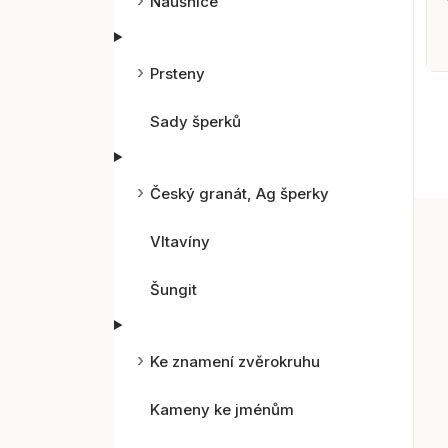
Náušnice
Prsteny
Sady šperků
Český granát, Ag šperky
Vltavíny
Šungit
Ke znamení zvěrokruhu
Kameny ke jménům