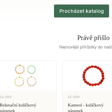
Procházet katalog
Právě přišlo
Nejnovější přírůstky do naš
22-000
22-008
Relaxační kuličkový
Karneol - kuličkový
náramek
náramek