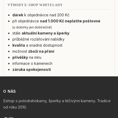
VÝHODY E-SHOP WHITELADY
dárek
k objednávce nad 200 Kč
při objednávce
nad 1.000 Kč neplatíte poštovné
(u dobírky jen dobírečné)
stále
aktuální kameny a šperky
průběžné rozšiřování nabídky
kvalita
a snadná dostupnost
možnost
zboží na přání
přívěšky
na míru
informace o kamenech
záruka spokojenosti
O NÁS
Eshop s polodrahokamy, šperky a léčivými kameny. Tradice
od roku 2010.