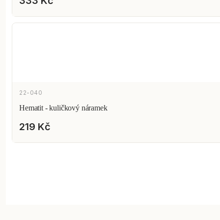
333 Kč
22-040
Hematit - kuličkový náramek
219 Kč